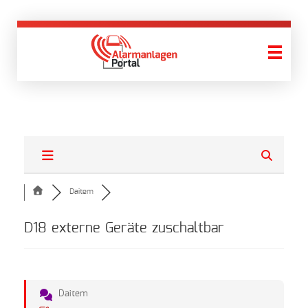
AlarmanlagenPortal
Wir finden Ihre Alarmanlage!
Daitem
D18 externe Geräte zuschaltbar
Daitem