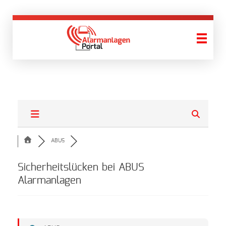
AlarmanlagenPortal
Wir finden Ihre Alarmanlage!
ABUS
Sicherheitslücken bei ABUS
Alarmanlagen