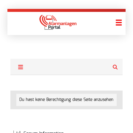
AlarmanlagenPortal
Wir finden Ihre Alarmanlage!
Du hast keine Berechtigung diese Seite anzusehen